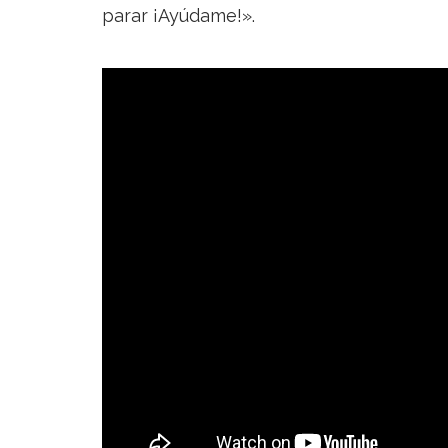
parar ¡Ayúdame!».