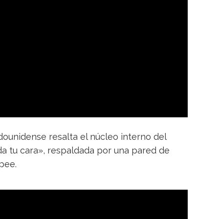
ounidense resalta el núcleo interno del
da tu cara», respaldada por una pared de
pee.