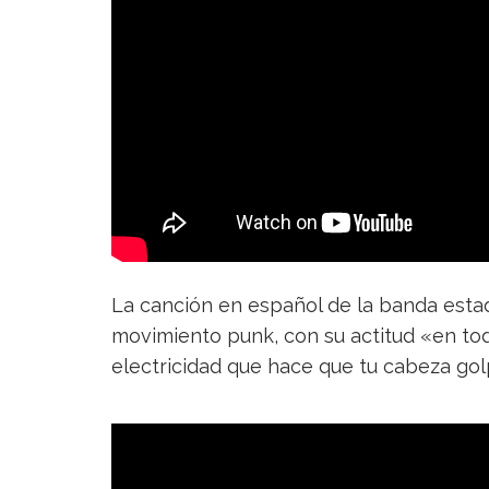
Toxic Tito – Zombie
La canción en español de la banda estad
movimiento punk, con su actitud «en to
electricidad que hace que tu cabeza gol