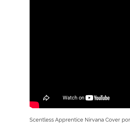
InFiLtRo – Navidarks
Scentless Apprentice Nirvana Cover por