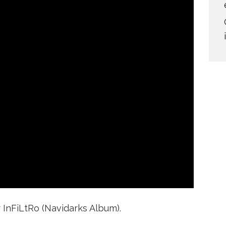
 InFiLtRo (Navidarks Album).