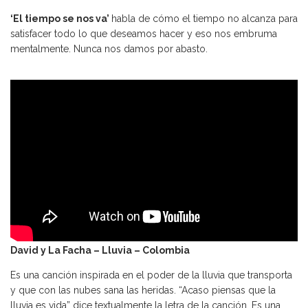
‘El tiempo se nos va’
habla de cómo el tiempo no alcanza para
satisfacer todo lo que deseamos hacer y eso nos embruma
mentalmente. Nunca nos damos por abasto.
David y La Facha – Lluvia – Colombia
Es una canción inspirada en el poder de la lluvia que transporta
y que con las nubes sana las heridas. “Acaso piensas que la
lluvia es vida” dice textualmente la letra de la canción. Es una