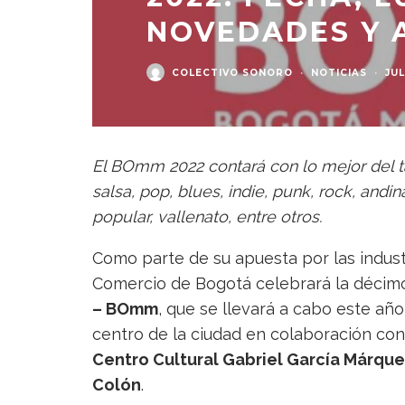
NOVEDADES Y 
COLECTIVO SONORO
·
NOTICIAS
·
JUL
El BOmm 2022 contará con lo mejor del 
salsa, pop, blues, indie, punk, rock, andin
popular, vallenato, entre otros.
Como parte de su apuesta por las industr
Comercio de Bogotá celebrará la décimo
– BOmm
, que se llevará a cabo este año
centro de la ciudad en colaboración co
Centro Cultural Gabriel García Márque
Colón
.