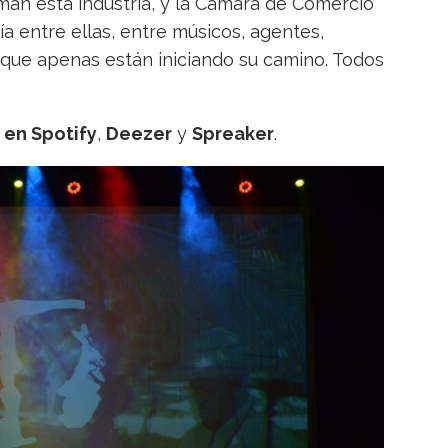
man esta industria, y la Cámara de Comercio
a entre ellas, entre músicos, agentes,
 que apenas están iniciando su camino. Todos
o en
Spotify
,
Deezer
y
Spreaker
.