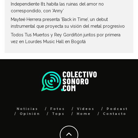
Independiente 81 habita las ruinas del amor no
correspondido, con ‘Anny’
Mayteé Herrera presenta ‘Back in Time’, un debut
instrumental que proyecta su visión del metal progresivo
Todos Tus Muertos y Rey Gordiflón juntos por primera
vez en Lourdes Music Hall en Bogotá
Noticias
Fotos
Videos
Podcast
Opinión
Tops
Home
Contacto