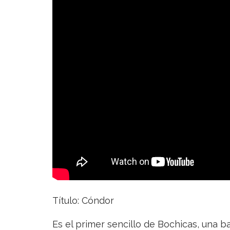
Bochicas
Título: Cóndor
Es el primer sencillo de Bochicas, una 