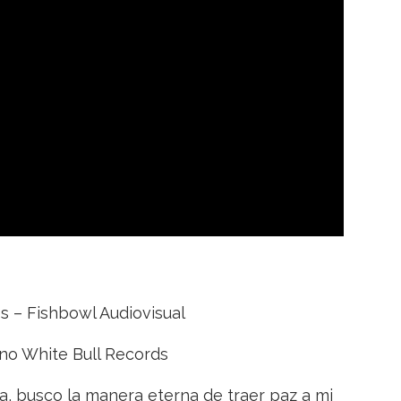
s – Fishbowl Audiovisual
no White Bull Records
na, busco la manera eterna de traer paz a mi