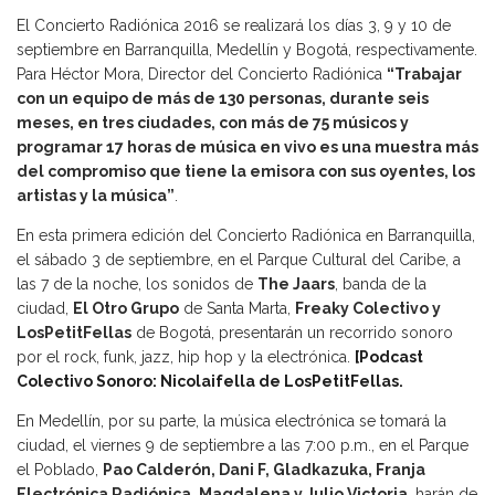
El Concierto Radiónica 2016 se realizará los días 3, 9 y 10 de
septiembre en Barranquilla, Medellín y Bogotá, respectivamente.
Para Héctor Mora, Director del Concierto Radiónica
“Trabajar
con un equipo de más de 130 personas, durante seis
meses, en tres ciudades, con más de 75 músicos y
programar 17 horas de música en vivo es una muestra más
del compromiso que tiene la emisora con sus oyentes, los
artistas y la música”
.
En esta primera edición del Concierto Radiónica en Barranquilla,
el sábado 3 de septiembre, en el Parque Cultural del Caribe, a
las 7 de la noche, los sonidos de
The Jaars
, banda de la
ciudad,
El Otro Grupo
de Santa Marta,
Freaky Colectivo
y
LosPetitFellas
de Bogotá, presentarán un recorrido sonoro
por el rock, funk, jazz, hip hop y la electrónica.
[Podcast
Colectivo Sonoro: Nicolaifella de LosPetitFellas.
En Medellín, por su parte, la música electrónica se tomará la
ciudad, el viernes 9 de septiembre a las 7:00 p.m., en el Parque
el Poblado,
Pao Calderón, Dani F, Gladkazuka, Franja
Electrónica Radiónica, Magdalena y Julio Victoria
, harán de