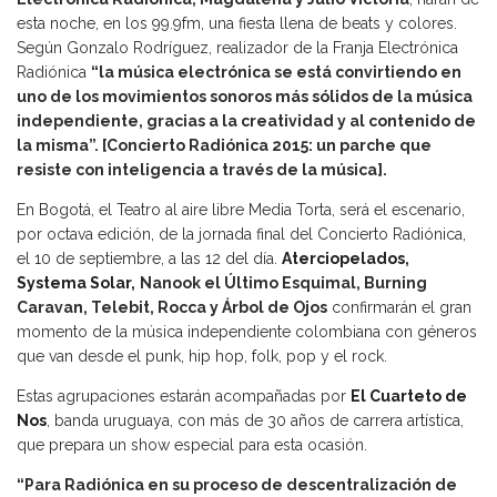
esta noche, en los 99.9fm, una fiesta llena de beats y colores.
Según Gonzalo Rodríguez, realizador de la Franja Electrónica
Radiónica
“la música electrónica se está convirtiendo en
uno de los movimientos sonoros más sólidos de la música
independiente, gracias a la creatividad y al contenido de
la misma”.
[Concierto Radiónica 2015: un parche que
resiste con inteligencia a través de la música]
.
En Bogotá, el Teatro al aire libre Media Torta, será el escenario,
por octava edición, de la jornada final del Concierto Radiónica,
el 10 de septiembre, a las 12 del día.
Aterciopelados,
Systema Solar,
Nanook el Último Esquimal,
Burning
Caravan
,
Telebit
,
Rocca
y
Árbol de Ojos
confirmarán el gran
momento de la música independiente colombiana con géneros
que van desde el punk, hip hop, folk, pop y el rock.
Estas agrupaciones estarán acompañadas por
El Cuarteto de
Nos
, banda uruguaya, con más de 30 años de carrera artística,
que prepara un show especial para esta ocasión.
“Para Radiónica en su proceso de descentralización de