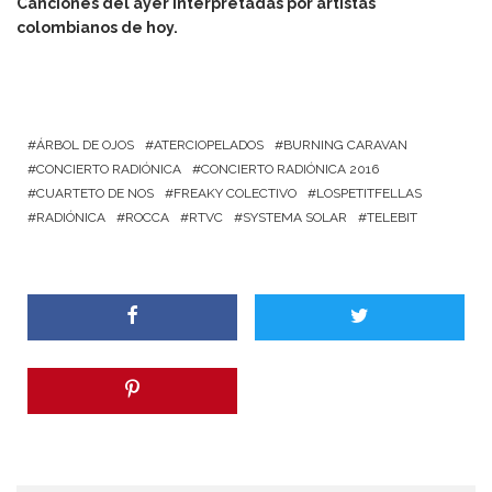
Canciones del ayer interpretadas por artistas
colombianos de hoy.
ÁRBOL DE OJOS
ATERCIOPELADOS
BURNING CARAVAN
CONCIERTO RADIÓNICA
CONCIERTO RADIÓNICA 2016
CUARTETO DE NOS
FREAKY COLECTIVO
LOSPETITFELLAS
RADIÓNICA
ROCCA
RTVC
SYSTEMA SOLAR
TELEBIT