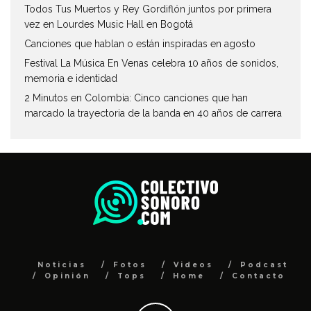
Todos Tus Muertos y Rey Gordiflón juntos por primera
vez en Lourdes Music Hall en Bogotá
Canciones que hablan o están inspiradas en agosto
Festival La Música En Venas celebra 10 años de sonidos,
memoria e identidad
2 Minutos en Colombia: Cinco canciones que han
marcado la trayectoria de la banda en 40 años de carrera
Noticias
Fotos
Videos
Podcast
Opinión
Tops
Home
Contacto