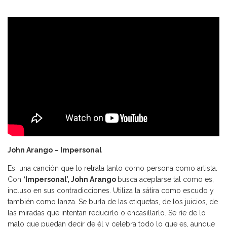
John Arango – Impersonal
Es una canción que lo retrata tanto como persona como artista.
Con
‘Impersonal’, John Arango
busca aceptarse tal como es,
incluso en sus contradicciones. Utiliza la sátira como escudo y
también como lanza. Se burla de las etiquetas, de los juicios, de
las miradas que intentan reducirlo o encasillarlo. Se ríe de lo
malo que puedan decir de él y celebra todo lo que es, aunque