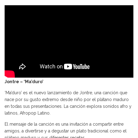
Jontre – ‘Ma’duro’
‘Ma’duro’ es el nuevo lanzamiento de Jontre, una canción que
nace por su gusto extremo desde niño por el plátano maduro
en todas sus presentaciones. La canción explora sonidos afro y
latinos, Afropop Latino.
El mensaje de la canción es una invitación a compartir entre
amigos, a divertirse y a degustar un plato tradicional como el
plátano maduro y sus diferentes recetas.