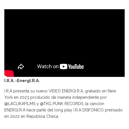
I.R.A. -EnergI.R.A.
I.R.A presenta su nuevo VIDEO ENERGI.R.A, grabado en New
York en 2023 producido de manera independiente por
@LACLIKAFILMS y @TKG PUNK RECORDS, la canción
ENERGI.R.A hace parte del long play I.R.A DISFONICO prensado
en 2022 en República Checa.