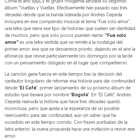
Corría el año 1995 y el grupo Poligamia lanzaba su segundo
álbum “Vueltas y Vueltas. Efectivamente han pasado casi tres
décadas desde que la banda liderada por Andrés Cepeda
incluyera en ese compendio musical el tema “Fue solo amor”,
una letra que narra ese tipo de historias que suelen ser identidad
de muchos, pero que solo pocos pueden narrar.
“Fue solo
amor”
es una letra sentida que se remite a la nostalgia del
primer amor, ese que se desvanece pronto, dejando en el aire la
añoranza que revive particularmente los domingos por la tarde
con un pensamiento obligado en el lugar que compartieron.
La canción gana fuerza en este tiempo tras la decisión del
cantautor bogotano de retomar esa historia para dar continuidad
desde
‘El Café’
, primer lanzamiento de su próximo álbum de
estudio que llevará por nombre
‘Bogotá’
. En “El Café”, Andrés
Cepeda reanuda la historia que hace tres décadas quedó
inconclusa, pero que apela a la esperanza de un posible
reencuentro para dar continuidad, aun sin saber qué ha
sucedido en este tiempo corrido. Con frases puntuales de la
letra anterior, la nueva propuesta hace una invitación a revivir ese
amor.