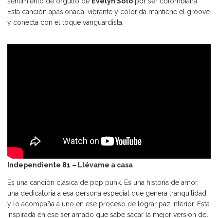
sentimiento de orgullo de
Evelyn Soto
por ser colombiana.
Esta canción apasionada, vibrante y colorida mantiene el groove
y conecta con el toque vanguardista.
Independiente 81 – Llévame a casa
Es una canción clásica de pop punk. Es una historia de amor,
una dedicatoria a esa persona especial que genera tranquilidad
y lo acompaña a uno en ese proceso de lograr paz interior. Está
inspirada en ese ser amado que sabe sacar la mejor versión del