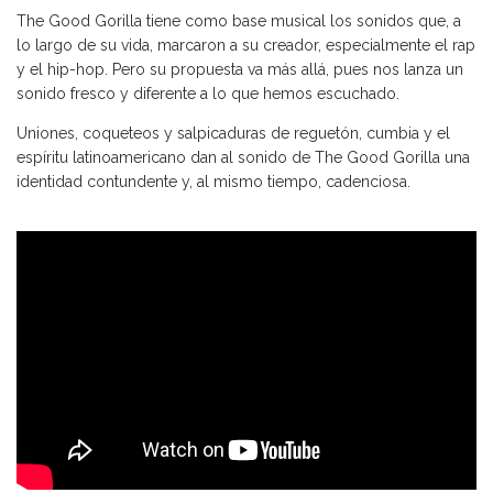
The Good Gorilla tiene como base musical los sonidos que, a
lo largo de su vida, marcaron a su creador, especialmente el rap
y el hip-hop. Pero su propuesta va más allá, pues nos lanza un
sonido fresco y diferente a lo que hemos escuchado.
Uniones, coqueteos y salpicaduras de reguetón, cumbia y el
espíritu latinoamericano dan al sonido de The Good Gorilla una
identidad contundente y, al mismo tiempo, cadenciosa.