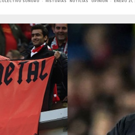
COLECTIVO SONORO
·
HISTORIAS
NOTICIAS
OPINIÓN
·
ENERO 21,