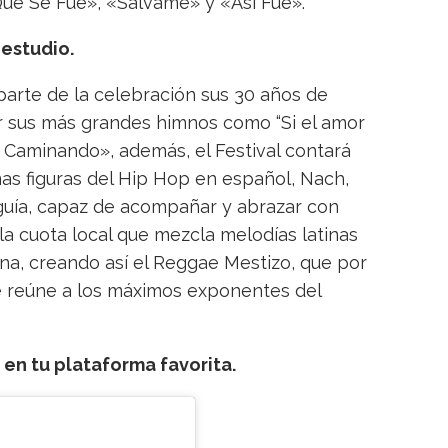
ue Se Fue», «Sálvame» y «Así Fue».
 estudio.
parte de la celebración sus 30 años de
or sus más grandes himnos como “Si el amor
 Caminando», además, el Festival contará
mas figuras del Hip Hop en español, Nach,
guía, capaz de acompañar y abrazar con
la cuota local que mezcla melodías latinas
ina, creando así el Reggae Mestizo, que por
ue reúne a los máximos exponentes del
en tu plataforma favorita.