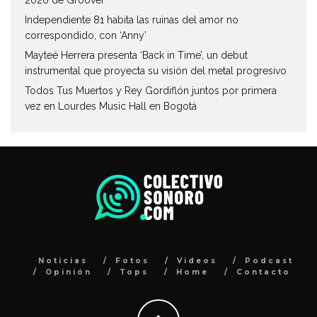
Independiente 81 habita las ruinas del amor no
correspondido, con ‘Anny’
Mayteé Herrera presenta ‘Back in Time’, un debut
instrumental que proyecta su visión del metal progresivo
Todos Tus Muertos y Rey Gordiflón juntos por primera
vez en Lourdes Music Hall en Bogotá
Noticias
Fotos
Videos
Podcast
Opinión
Tops
Home
Contacto