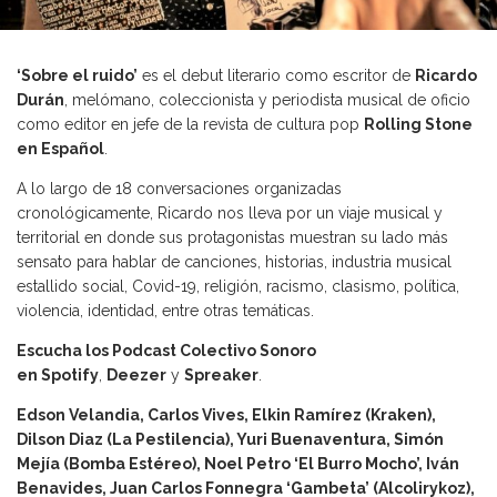
‘Sobre el ruido’
es el debut literario como escritor de
Ricardo
Durán
, melómano, coleccionista y periodista musical de oficio
como editor en jefe de la revista de cultura pop
Rolling Stone
en Español
.
A lo largo de 18 conversaciones organizadas
cronológicamente, Ricardo nos lleva por un viaje musical y
territorial en donde sus protagonistas muestran su lado más
sensato para hablar de canciones, historias, industria musical
estallido social, Covid-19, religión, racismo, clasismo, política,
violencia, identidad, entre otras temáticas.
Escucha los Podcast Colectivo Sonoro
en
Spotify
,
Deezer
y
Spreaker
.
Edson Velandia, Carlos Vives, Elkin Ramírez (Kraken),
Dilson Diaz (La Pestilencia), Yuri Buenaventura, Simón
Mejía (Bomba Estéreo), Noel Petro ‘El Burro Mocho’, Iván
Benavides, Juan Carlos Fonnegra ‘Gambeta’ (Alcolirykoz),