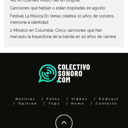
vez en Lourdes Music Hall en Bogotá
Canciones que hablan o están inspiradas en agosto
Festival La Música En Venas celebra 10 años de sonidos,
memoria e identidad
2 Minutos en Colombia: Cinco canciones que han
marcado la trayectoria de la banda en 40 años de carrera
Noticias
Fotos
Videos
Podcast
Opinión
Tops
Home
Contacto