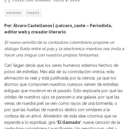
COLECTIVO SONORO
·
JULIO 8, 2024
OPINIÓN
VIDEOS
Por: Álvaro Castellanos | @alvaro_caste
– Periodista,
editor web y creador literario
.
El nuevo sencillo de la cantautora colombiana propone un
diálogo fluido entre el pop y la electrónica mientras nos invita a
hacer una tregua con nuestros propios fantasmas.
Carl Sagan decía que los seres humanos estamos hechos de
polvo de estrellas. Más allá de su connotación onírica, esta
afirmación es real y está justificada por la ciencia, ya que los
átomos que componen nuestros cuerpos vienen de estrellas
antiguas que murieron en el pasado. Esto explicaría por qué las
órbitas de nuestros ojos se parecen a una galaxia, por qué las
venas de nuestra piel se ven como rayos de una tormenta, o
por qué las huellas de nuestros dedos son similares a la
corteza de un árbol. Alrededor de esta idea cósmica que se
expande a lo espiritual, gira
‘El llamado’
, nueva canción de la
cantautora colombiana Laura Román. Un sencillo pop, vital y