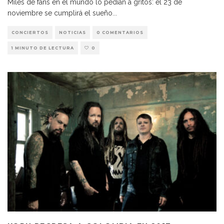
Miles de fans en el mundo lo pedían a gritos: el 23 de
noviembre se cumplirá el sueño
...
CONCIERTOS
NOTICIAS
0 COMENTARIOS
1 MINUTO DE LECTURA
0