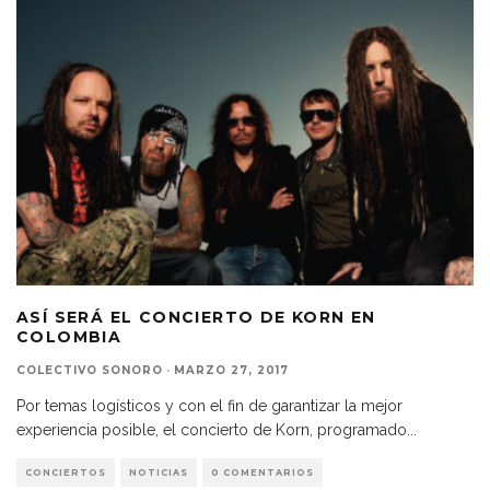
ASÍ SERÁ EL CONCIERTO DE KORN EN
COLOMBIA
COLECTIVO SONORO
·
MARZO 27, 2017
Por temas logísticos y con el fin de garantizar la mejor
experiencia posible, el concierto de Korn, programado
...
CONCIERTOS
NOTICIAS
0 COMENTARIOS