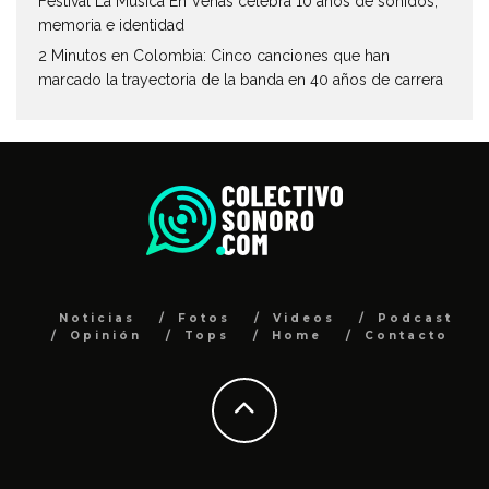
Festival La Música En Venas celebra 10 años de sonidos,
memoria e identidad
2 Minutos en Colombia: Cinco canciones que han
marcado la trayectoria de la banda en 40 años de carrera
Noticias
Fotos
Videos
Podcast
Opinión
Tops
Home
Contacto