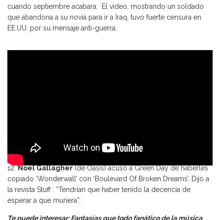
cuando septiembre acabara. El video, mostrando un soldado
que abandona a su novia para ir a Iraq, tuvo fuerte censura en
EE.UU. por su mensaje anti-guerra.
12.
Noel Gallagher
(de Oasis) acusó a Green Day de haberles
copiado ‘Wonderwall’ con ‘Boulevard Of Broken Dreams’. Dijo a
la revista Stuff : “Tendrían que haber tenido la decencia de
esperar a que muriera”.
Te puede interesar: Fantasías que todo fanático de la música