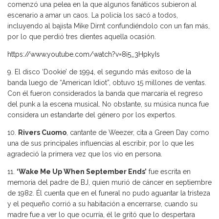
comenzó una pelea en la que algunos fanáticos subieron al
escenario a amar un caos. La policía los sacó a todos,
incluyendo al bajista Mike Dirnt confundiéndolo con un fan más,
por lo que perdió tres dientes aquella ocasión.
https://www.youtube.com/watch?v=8i5_3HpkyIs
9. El disco ‘Dookie’ de 1994, el segundo más exitoso de la
banda luego de “American Idiot”, obtuvo 15 millones de ventas.
Con él fueron considerados la banda que marcaría el regreso
del punk a la escena musical. No obstante, su música nunca fue
considera un estandarte del género por los expertos.
10.
Rivers Cuomo
, cantante de Weezer, cita a Green Day como
una de sus principales influencias al escribir, por lo que les
agradeció la primera vez que los vio en persona.
11.
‘Wake Me Up When September Ends’
fue escrita en
memoria del padre de BJ, quien murió de cáncer en septiembre
de 1982. Él cuenta que en el funeral no pudo aguantar la tristeza
y el pequeño corrió a su habitación a encerrarse, cuando su
madre fue a ver lo que ocurría, él le gritó que lo despertara