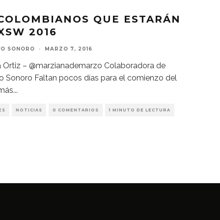
 COLOMBIANOS QUE ESTARÁN
XSW 2016
VO SONORO
·
MARZO 7, 2016
ta Ortiz – @marzianademarzo Colaboradora de
o Sonoro Faltan pocos días para el comienzo del
 más
...
ES
NOTICIAS
0 COMENTARIOS
1 MINUTO DE LECTURA