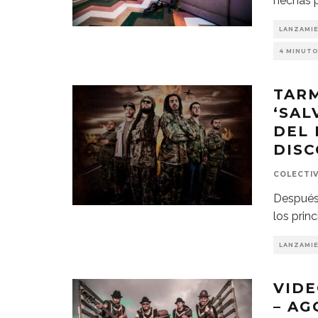
hechas p
LANZAMI
4 MINUTO
TAR
‘SAL
DEL
DISC
COLECTI
Después
los prin
LANZAMI
VIDE
– AG