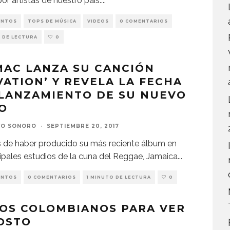
or artistas de nuestro país.
...
ENTOS
TOPS DE MÚSICA
VIDEOS
0 COMENTARIOS
 DE LECTURA
0
MAC LANZA SU CANCIÓN
VATION’ Y REVELA LA FECHA
 LANZAMIENTO DE SU NUEVO
O
VO SONORO
·
SEPTIEMBRE 20, 2017
 de haber producido su más reciente álbum en
cipales estudios de la cuna del Reggae, Jamaica
...
ENTOS
0 COMENTARIOS
1 MINUTO DE LECTURA
0
OS COLOMBIANOS PARA VER
OSTO