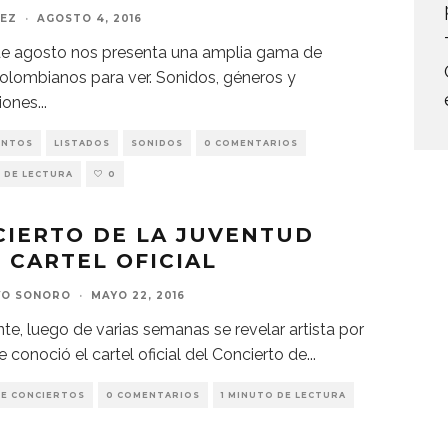
ÁEZ
·
AGOSTO 4, 2016
de agosto nos presenta una amplia gama de
olombianos para ver. Sonidos, géneros y
iones
...
ENTOS
LISTADOS
SONIDOS
0 COMENTARIOS
 DE LECTURA
0
IERTO DE LA JUVENTUD
: CARTEL OFICIAL
VO SONORO
·
MAYO 22, 2016
te, luego de varias semanas se revelar artista por
se conoció el cartel oficial del Concierto de
...
DE CONCIERTOS
0 COMENTARIOS
1 MINUTO DE LECTURA