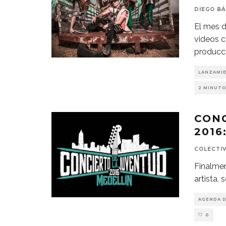
DIEGO B
El mes 
videos c
producc
LANZAMI
2 MINUTO
CONC
2016
COLECTI
Finalmen
artista, 
AGENDA 
0