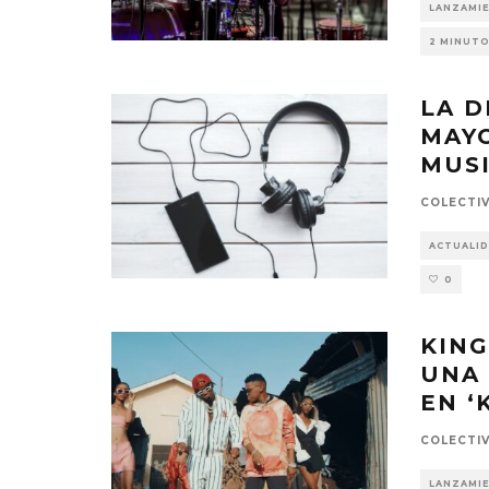
LANZAMI
2 MINUTO
LA D
MAYO
MUS
COLECTI
ACTUALI
0
KING
UNA 
EN ‘
COLECTI
LANZAMI