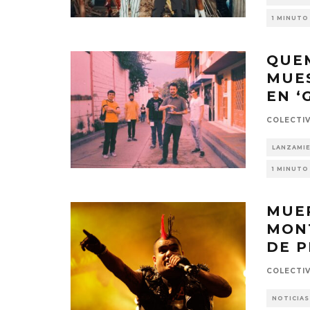
1 MINUTO
QUE
MUES
EN ‘
COLECTI
LANZAMI
1 MINUTO
MUER
MON
DE P
COLECTI
NOTICIAS