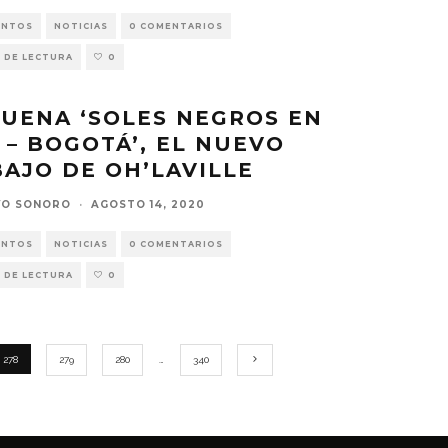
ENTOS
NOTICIAS
0 COMENTARIOS
 DE LECTURA
0
SUENA ‘SOLES NEGROS EN
 – BOGOTÁ’, EL NUEVO
AJO DE OH’LAVILLE
VO SONORO
·
AGOSTO 14, 2020
ENTOS
NOTICIAS
0 COMENTARIOS
 DE LECTURA
0
278
279
280
…
340