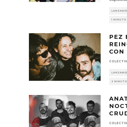
LANZAMI
1 MINUTO
PEZ 
REIN
CON 
COLECTI
LANZAMI
2 MINUTO
ANAT
NOCT
CRU
COLECTI