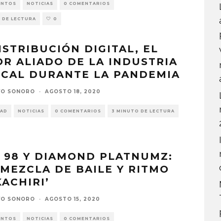
ENTOS
NOTICIAS
0 COMENTARIOS
 DE LECTURA
0
ISTRIBUCIÓN DIGITAL, EL
R ALIADO DE LA INDUSTRIA
ICAL DURANTE LA PANDEMIA
VO SONORO
·
AGOSTO 18, 2020
DAD
NOTICIAS
0 COMENTARIOS
3 MINUTO DE LECTURA
 98 Y DIAMOND PLATNUMZ:
MEZCLA DE BAILE Y RITMO
KACHIRI’
VO SONORO
·
AGOSTO 15, 2020
ENTOS
NOTICIAS
0 COMENTARIOS