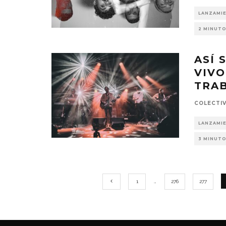
LANZAMI
2 MINUTO
ASÍ 
VIVO
TRAB
COLECTI
LANZAMI
3 MINUTO
1
…
276
277