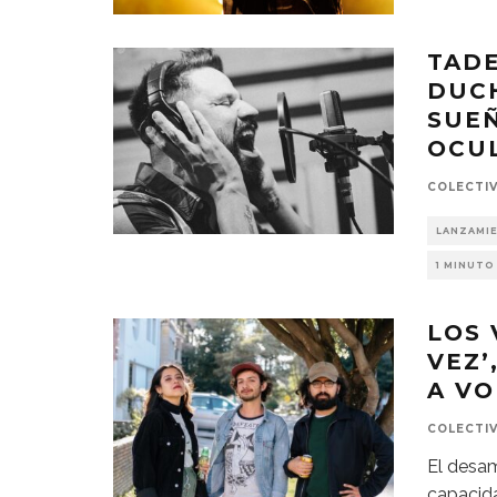
TADE
DUCH
SUEÑ
OCU
COLECTI
LANZAMI
1 MINUTO
LOS 
VEZ’
A VO
COLECTI
El desam
capacida