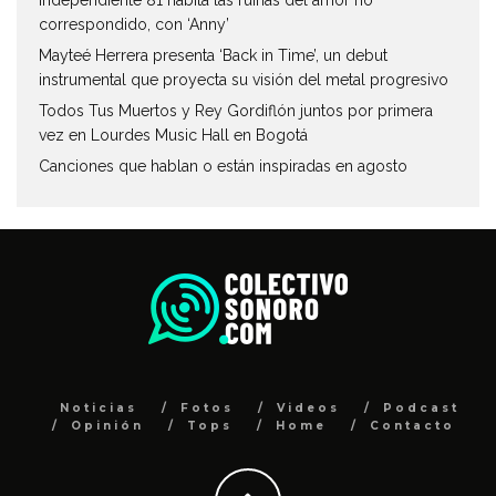
correspondido, con ‘Anny’
Mayteé Herrera presenta ‘Back in Time’, un debut
instrumental que proyecta su visión del metal progresivo
Todos Tus Muertos y Rey Gordiflón juntos por primera
vez en Lourdes Music Hall en Bogotá
Canciones que hablan o están inspiradas en agosto
Noticias
Fotos
Videos
Podcast
Opinión
Tops
Home
Contacto