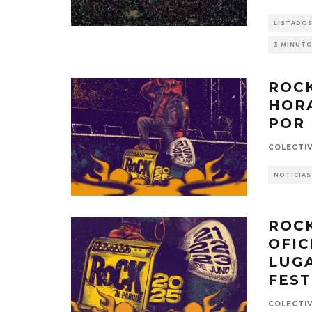
LISTADO
3 MINUTO
ROCK
HOR
POR 
COLECTI
NOTICIAS
ROCK
OFIC
LUG
FEST
COLECTI