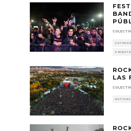
FEST
BAND
PÚBL
COLECTI
LISTADO
9 MINUTO
ROCK
LAS 
COLECTI
NOTICIAS
ROCK