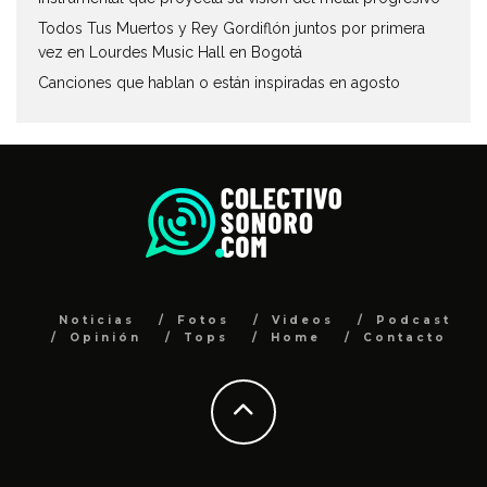
Todos Tus Muertos y Rey Gordiflón juntos por primera
vez en Lourdes Music Hall en Bogotá
Canciones que hablan o están inspiradas en agosto
Noticias
Fotos
Videos
Podcast
Opinión
Tops
Home
Contacto