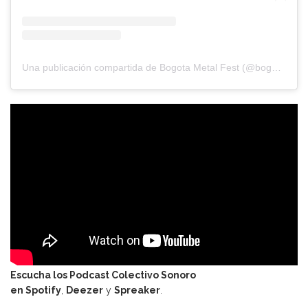
Una publicación compartida de Bogota Metal Fest (@bogmetalfest)
Escucha los Podcast Colectivo Sonoro
en
Spotify
,
Deezer
y
Spreaker
.