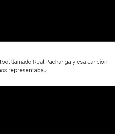
útbol llamado Real Pachanga y esa canción
nos representaba».