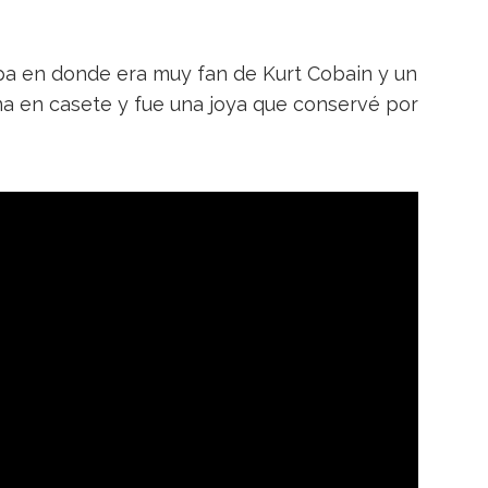
 en donde era muy fan de Kurt Cobain y un
a en casete y fue una joya que conservé por