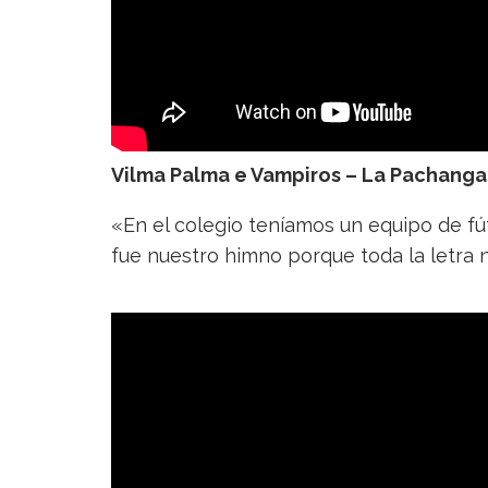
Vilma Palma e Vampiros – La Pachanga
«En el colegio teníamos un equipo de f
fue nuestro himno porque toda la letra 