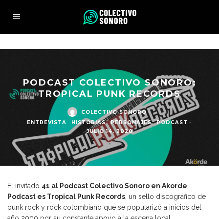
PODCAST COLECTIVO SONORO:
TROPICAL PUNK RECORDS
COLECTIVO SONORO
·
ENTREVISTA
HISTORIAS
PERSONAJES
PODCAST
·
JULIO 14, 2020
El invitado
41 al Podcast Colectivo Sonoro en Akorde
Podcast es Tropical Punk Records
, un sello discográfico de
punk rock y rock colombiano que se popularizó a inicios del
año 2000 por su constante apoyo a la escena local