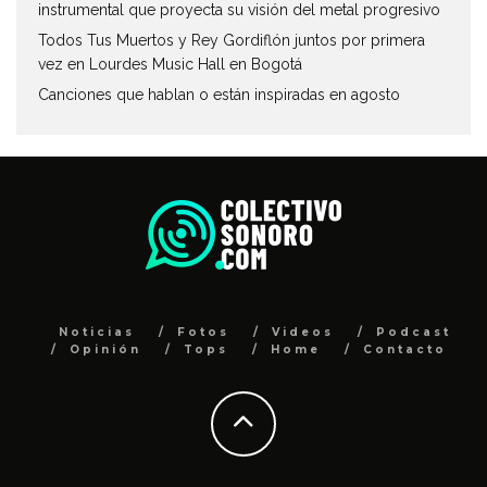
instrumental que proyecta su visión del metal progresivo
Todos Tus Muertos y Rey Gordiflón juntos por primera
vez en Lourdes Music Hall en Bogotá
Canciones que hablan o están inspiradas en agosto
Noticias
Fotos
Videos
Podcast
Opinión
Tops
Home
Contacto