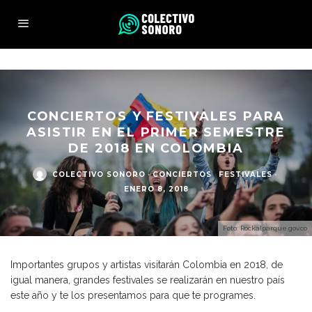
CONCIERTOS Y FESTIVALES PARA
ASISTIR EN EL PRIMER SEMESTRE
DE 2018 EN COLOMBIA
COLECTIVO SONORO
·
CONCIERTOS
FESTIVALES
·
ENERO 8, 2018
Foto: Rockalparque.gov.co
Importantes grupos y artistas visitarán Colombia en 2018, de
igual manera, grandes festivales se realizarán en nuestro país
este año y te los presentamos para que te programes.