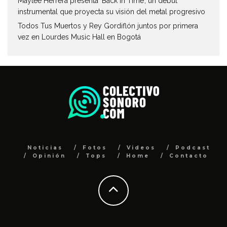
Mayteé Herrera presenta ‘Back in Time’, un debut
instrumental que proyecta su visión del metal progresivo
Todos Tus Muertos y Rey Gordiflón juntos por primera
vez en Lourdes Music Hall en Bogotá
Noticias
Fotos
Videos
Podcast
Opinión
Tops
Home
Contacto