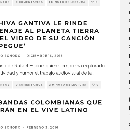
ENTOS
0 COMENTARIOS
1 MINUTO DE LECTURA
0
HIVA GANTIVA LE RINDE
NAJE AL PLANETA TIERRA
EL VIDEO DE SU CANCIÓN
PEGUE’
VO SONORO
·
DICIEMBRE 16, 2018
no de Rafael Espinel,quien siempre ha explorado
tividad y humor el trabajo audiovisual de la
...
ENTOS
0 COMENTARIOS
2 MINUTO DE LECTURA
0
 BANDAS COLOMBIANAS QUE
RÁN EN EL VIVE LATINO
VO SONORO
·
FEBRERO 3, 2016