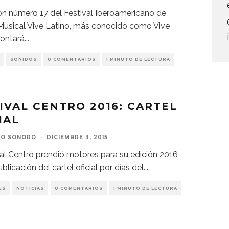
ón número 17 del Festival Iberoamericano de
Musical Vive Latino, más conocido como Vive
contará
...
SONIDOS
0 COMENTARIOS
1 MINUTO DE LECTURA
IVAL CENTRO 2016: CARTEL
IAL
VO SONORO
·
DICIEMBRE 3, 2015
val Centro prendió motores para su edición 2016
blicación del cartel oficial por días del
...
ES
NOTICIAS
0 COMENTARIOS
1 MINUTO DE LECTURA