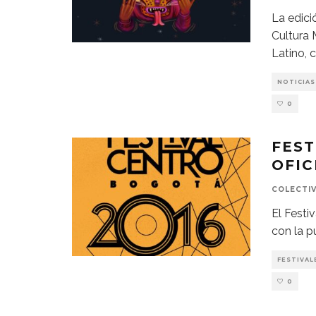
La edici
Cultura 
Latino, 
NOTICIAS
0
FEST
OFIC
COLECTI
El Festi
con la pu
FESTIVAL
0