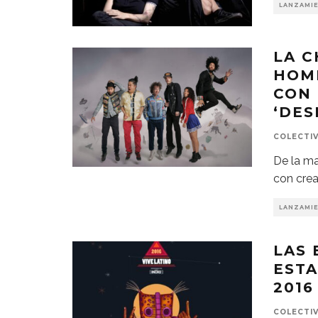
LANZAMI
LA C
HOME
CON 
‘DES
COLECTI
De la ma
con crea
LANZAMI
LAS
ESTA
2016
COLECTI