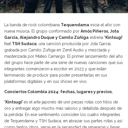
La banda de rock colombiana
Tequendama
inicia el año con
nueva música. El grupo conformado por
Amós Piñeros, Jota
García, Alejandro Duque y Camilo Zúñiga
estrena
‘Kintsugi’
feat
TSH Sudaca
, una canción producida por Jota García,
grabada por Camilo Zúñiga en Zenit Audio y mezclada y
masterizada por Mateo Camargo. El primer lanzamiento del año
del grupo hace parte de una serie de nuevas canciones que sus
integrantes comenzaron a escribir en 2023 y que están
terminando de producir para poder presentarlas en sus
plataformas digitales y en sus shows en vivo.
Conciertos Colombia 2024: fechas, lugares y precios.
‘Kintsugi’
es el arte japonés de unir piezas rotas con hilos de
oro y entregar algo mucho más valioso y detallista después de
la pérdida. En ese sentimiento coinciden los cuatro integrantes
de Tequendama y TSH Sudaca, en abrazar sus partes rotas y así
como tantos otros, verse en la necesidad de repararse y llevar