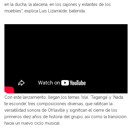
en la ducha, la alacena, en los cajones y estantes de los
muebles”, explica Luis Lizarralde, baterista.
Con este lanzamiento, llegan los temas ‘Isla’, ‘Taganga’ y ‘Nada
te esconde’, tres composiciones diversas, que ratifican la
versatilidad sonora de Oh’laville y significan el cierre de los
primeros diez años de historia del grupo, así como la transición
hacia un nuevo ciclo musical.