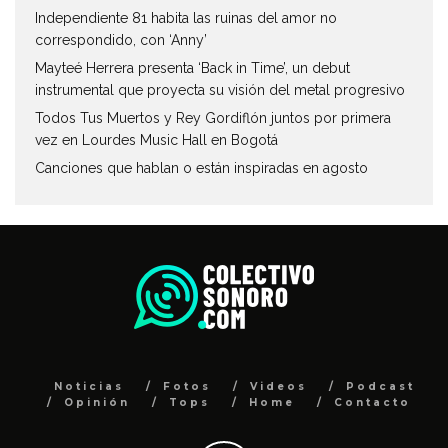
Independiente 81 habita las ruinas del amor no
correspondido, con ‘Anny’
Mayteé Herrera presenta ‘Back in Time’, un debut
instrumental que proyecta su visión del metal progresivo
Todos Tus Muertos y Rey Gordiflón juntos por primera
vez en Lourdes Music Hall en Bogotá
Canciones que hablan o están inspiradas en agosto
Noticias
Fotos
Videos
Podcast
Opinión
Tops
Home
Contacto