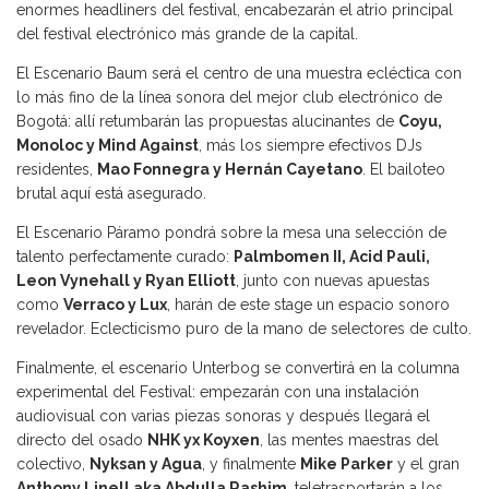
enormes headliners del festival, encabezarán el atrio principal
del festival electrónico más grande de la capital.
El Escenario Baum será el centro de una muestra ecléctica con
lo más fino de la línea sonora del mejor club electrónico de
Bogotá: allí retumbarán las propuestas alucinantes de
Coyu,
Monoloc y Mind Against
, más los siempre efectivos DJs
residentes,
Mao Fonnegra y Hernán Cayetano
. El bailoteo
brutal aquí está asegurado.
El Escenario Páramo pondrá sobre la mesa una selección de
talento perfectamente curado:
Palmbomen II, Acid Pauli,
Leon Vynehall y Ryan Elliott
, junto con nuevas apuestas
como
Verraco y Lux
, harán de este stage un espacio sonoro
revelador. Eclecticismo puro de la mano de selectores de culto.
Finalmente, el escenario Unterbog se convertirá en la columna
experimental del Festival: empezarán con una instalación
audiovisual con varias piezas sonoras y después llegará el
directo del osado
NHK yx Koyxen
, las mentes maestras del
colectivo,
Nyksan y Agua
, y finalmente
Mike Parker
y el gran
Anthony Linell aka Abdulla Rashim
, teletrasportarán a los