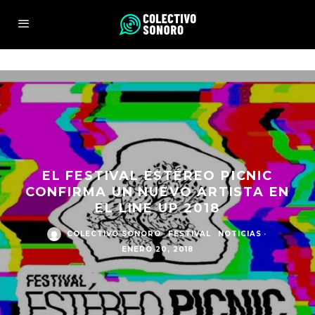
EL FESTIVAL ESTÉREO PICNIC
CONFIRMA UN NUEVO ARTISTA EN
EL LINE UP 2018
COLECTIVO SONORO
·
FESTIVAL
NOTICIAS
·
ENERO 20, 2018