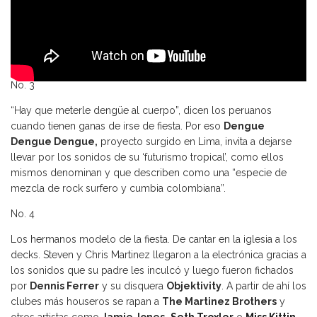
No. 3
“Hay que meterle dengüe al cuerpo”, dicen los peruanos
cuando tienen ganas de irse de fiesta. Por eso
Dengue
Dengue Dengue,
proyecto surgido en Lima, invita a dejarse
llevar por los sonidos de su ‘futurismo tropical’, como ellos
mismos denominan y que describen como una “especie de
mezcla de rock surfero y cumbia colombiana”.
No. 4
Los hermanos modelo de la fiesta. De cantar en la iglesia a los
decks. Steven y Chris Martinez llegaron a la electrónica gracias a
los sonidos que su padre les inculcó y luego fueron fichados
por
Dennis Ferrer
y su disquera
Objektivity
. A partir de ahí los
clubes más houseros se rapan a
The Martinez Brothers
y
otros artistas como
Jamie Jones
,
Seth Troxler
o
Miss Kittin