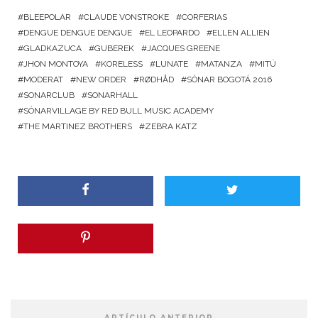
BLEEPOLAR
CLAUDE VONSTROKE
CORFERIAS
DENGUE DENGUE DENGUE
EL LEOPARDO
ELLEN ALLIEN
GLADKAZUCA
GUBEREK
JACQUES GREENE
JHON MONTOYA
KORELESS
LUNATE
MATANZA
MITÚ
MODERAT
NEW ORDER
RØDHÅD
SÓNAR BOGOTÁ 2016
SONARCLUB
SONARHALL
SÓNARVILLAGE BY RED BULL MUSIC ACADEMY
THE MARTINEZ BROTHERS
ZEBRA KATZ
ARTÍCULO ANTERIOR