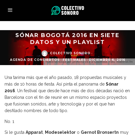
SÓNAR BOGOTÁ 2016 EN SIETE
DATOS Y UN PLAYLIST
COLECTIVO SONORO
·
AGENDA DE CONCIERTOS
FESTIVALES
·
DICIEMBRE 6, 2016
Moderal llega por primera vez a Colombia. Foto: moderat.fm
Una tarima más que el año pasado, 18 propuestas musicales y
más de 10 horas de fiesta. Así pinta el panorama de
Sónar
2016
. Un festival que desde hace más de dos décadas nació en
Barcelona con el fin de reunir en un mismo espacio proyectos
que fusionan sonidos, arte y tecnología y por el que han
desfilado nombres de todo tipo.
No. 1
Si le gusta
Apparat
,
Modeselektor
o
Gernot Bronsertn
muy