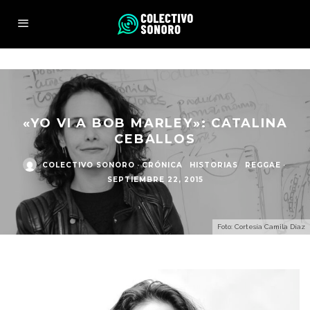
«YO VI A BOB MARLEY»: CATALINA
CEBALLOS
COLECTIVO SONORO
·
CRÓNICA
HISTORIAS
REGGAE
·
SEPTIEMBRE 22, 2015
Foto: Cortesía Camila Díaz