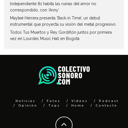
Independiente 81 habita las ruinas del amor no
correspondido, con ‘Anny’
Mayteé Herrera presenta ‘Back in Time’, un debut
instrumental que proyecta su visión del metal progresivo
Todos Tus Muertos y Rey Gordiflón juntos por primera
vez en Lourdes Music Hall en Bogotá
Noticias
Fotos
Videos
Podcast
Opinión
Tops
Home
Contacto