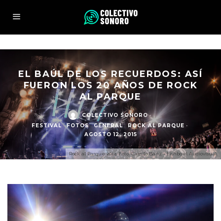
EL BAÚL DE LOS RECUERDOS: ASÍ
FUERON LOS 20 AÑOS DE ROCK
AL PARQUE
COLECTIVO SONORO
·
FESTIVAL
FOTOS
GENERAL
ROCK AL PARQUE
·
AGOSTO 12, 2015
Rock al Parque 2014. Foto: Camilo Baéz - Fishbowl Audiovisual.