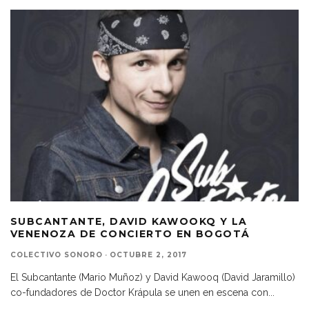
SUBCANTANTE, DAVID KAWOOKQ Y LA
VENENOZA DE CONCIERTO EN BOGOTÁ
COLECTIVO SONORO
·
OCTUBRE 2, 2017
El Subcantante (Mario Muñoz) y David Kawooq (David Jaramillo)
co-fundadores de Doctor Krápula se unen en escena con
...