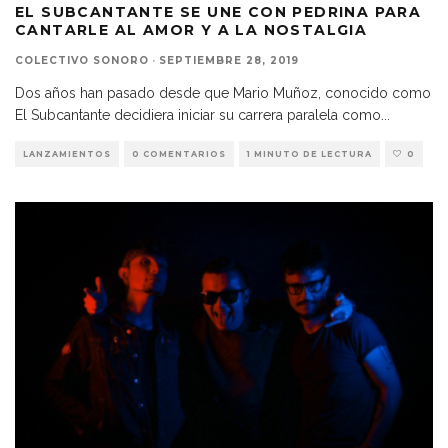
EL SUBCANTANTE SE UNE CON PEDRINA PARA
CANTARLE AL AMOR Y A LA NOSTALGIA
COLECTIVO SONORO
·
SEPTIEMBRE 28, 2019
Dos años han pasado desde que Mario Muñoz, conocido como
El Subcantante decidiera iniciar su carrera paralela como
...
LANZAMIENTOS
0 COMENTARIOS
1 MINUTO DE LECTURA
0