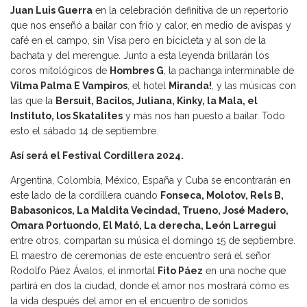
Juan Luis Guerra
en la celebración definitiva de un repertorio
que nos enseñó a bailar con frío y calor, en medio de avispas y
café en el campo, sin Visa pero en bicicleta y al son de la
bachata y del merengue. Junto a esta leyenda brillarán los
coros mitológicos de
Hombres G
, la pachanga interminable de
Vilma Palma E Vampiros
, el hotel
Miranda!
, y las músicas con
las que la
Bersuit, Bacilos, Juliana, Kinky, la Mala, el
Instituto, los Skatalites
y más nos han puesto a bailar. Todo
esto el sábado 14 de septiembre.
Así será el Festival Cordillera 2024.
Argentina, Colombia, México, España y Cuba se encontrarán en
este lado de la cordillera cuando
Fonseca, Molotov, Rels B,
Babasonicos, La Maldita Vecindad, Trueno, José Madero,
Omara Portuondo, El Mató, La derecha, León Larregui
entre otros, compartan su música el domingo 15 de septiembre.
El maestro de ceremonias de este encuentro será el señor
Rodolfo Páez Ávalos, el inmortal
Fito Páez
en una noche que
partirá en dos la ciudad, donde el amor nos mostrará cómo es
la vida después del amor en el encuentro de sonidos