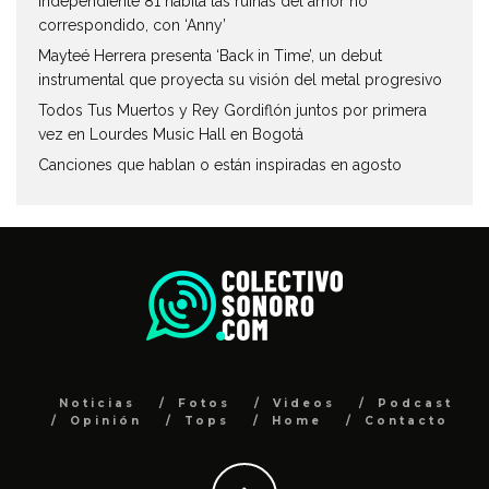
Independiente 81 habita las ruinas del amor no
correspondido, con ‘Anny’
Mayteé Herrera presenta ‘Back in Time’, un debut
instrumental que proyecta su visión del metal progresivo
Todos Tus Muertos y Rey Gordiflón juntos por primera
vez en Lourdes Music Hall en Bogotá
Canciones que hablan o están inspiradas en agosto
Noticias
Fotos
Videos
Podcast
Opinión
Tops
Home
Contacto