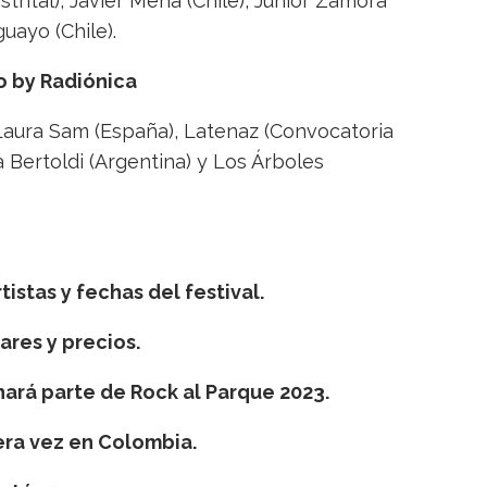
strital), Javier Mena (Chile), Junior Zamora
guayo (Chile).
o by Radiónica
 Laura Sam (España), Latenaz (Convocatoria
na Bertoldi (Argentina) y Los Árboles
tistas y fechas del festival.
ares y precios.
 hará parte de Rock al Parque 2023.
era vez en Colombia.