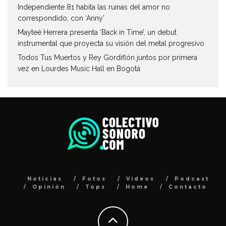
Independiente 81 habita las ruinas del amor no
correspondido, con ‘Anny’
Mayteé Herrera presenta ‘Back in Time’, un debut
instrumental que proyecta su visión del metal progresivo
Todos Tus Muertos y Rey Gordiflón juntos por primera
vez en Lourdes Music Hall en Bogotá
Noticias
Fotos
Videos
Podcast
Opinión
Tops
Home
Contacto