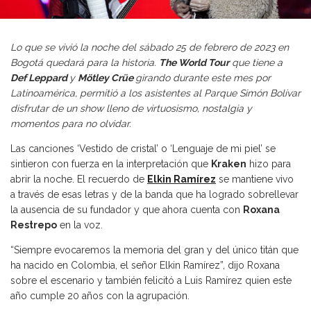
Lo que se vivió la noche del sábado 25 de febrero de 2023 en
Bogotá quedará para la historia.
The World Tour
que tiene a
Def Leppard
y
Mötley Crüe
girando durante este mes por
Latinoamérica, permitió a los asistentes al Parque Simón Bolívar
disfrutar de un show lleno de virtuosismo, nostalgia y
momentos para no olvidar.
Las canciones ‘Vestido de cristal’ o ‘Lenguaje de mi piel’ se
sintieron con fuerza en la interpretación que
Kraken
hizo para
abrir la noche. El recuerdo de
Elkin Ramírez
se mantiene vivo
a través de esas letras y de la banda que ha logrado sobrellevar
la ausencia de su fundador y que ahora cuenta con
Roxana
Restrepo
en la voz.
“Siempre evocaremos la memoria del gran y del único titán que
ha nacido en Colombia, el señor Elkin Ramírez”, dijo Roxana
sobre el escenario y también felicitó a Luis Ramírez quien este
año cumple 20 años con la agrupación.