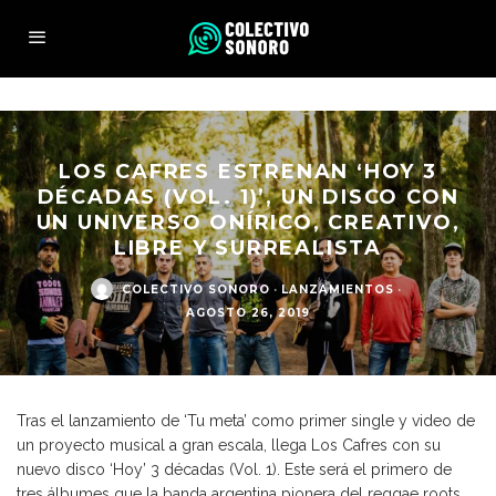
LOS CAFRES ESTRENAN ‘HOY 3
DÉCADAS (VOL. 1)’, UN DISCO CON
UN UNIVERSO ONÍRICO, CREATIVO,
LIBRE Y SURREALISTA
COLECTIVO SONORO
·
LANZAMIENTOS
·
AGOSTO 26, 2019
Tras el lanzamiento de ‘Tu meta’ como primer single y video de
un proyecto musical a gran escala, llega Los Cafres con su
nuevo disco ‘Hoy’ 3 décadas (Vol. 1). Este será el primero de
tres álbumes que la banda argentina pionera del reggae roots