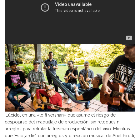
‘Lúcido’, en una «lo fi vershan» que asume el riesgo de
despojarse del maquillaje de producción, sin retoques ni
arreglos para retratar la frescura espontánea del vivo. Mientras
que ‘Este jardín’, con arreglos y dirección musical de Ariel Pirotti,