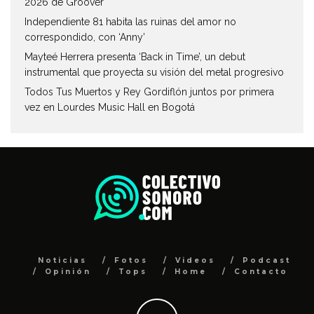
2026 de Groover
Independiente 81 habita las ruinas del amor no
correspondido, con ‘Anny’
Mayteé Herrera presenta ‘Back in Time’, un debut
instrumental que proyecta su visión del metal progresivo
Todos Tus Muertos y Rey Gordiflón juntos por primera
vez en Lourdes Music Hall en Bogotá
Noticias
Fotos
Videos
Podcast
Opinión
Tops
Home
Contacto