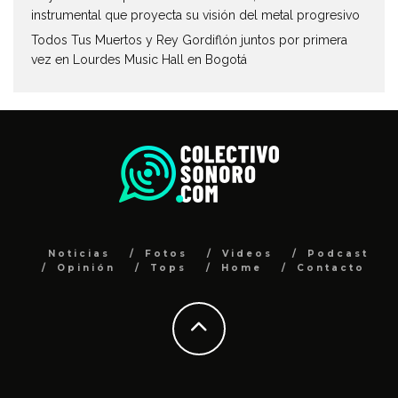
instrumental que proyecta su visión del metal progresivo
Todos Tus Muertos y Rey Gordiflón juntos por primera
vez en Lourdes Music Hall en Bogotá
Noticias
Fotos
Videos
Podcast
Opinión
Tops
Home
Contacto