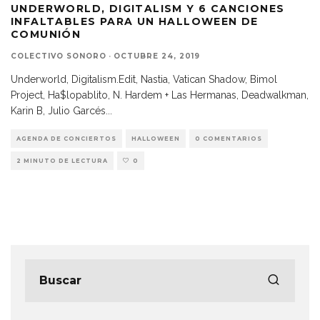
UNDERWORLD, DIGITALISM Y 6 CANCIONES
INFALTABLES PARA UN HALLOWEEN DE
COMUNIÓN
COLECTIVO SONORO
·
OCTUBRE 24, 2019
Underworld, Digitalism.Edit, Nastia, Vatican Shadow, Bimol
Project, Ha$lopablito, N. Hardem + Las Hermanas, Deadwalkman,
Karin B, Julio Garcés
...
AGENDA DE CONCIERTOS
HALLOWEEN
0 COMENTARIOS
2 MINUTO DE LECTURA
0