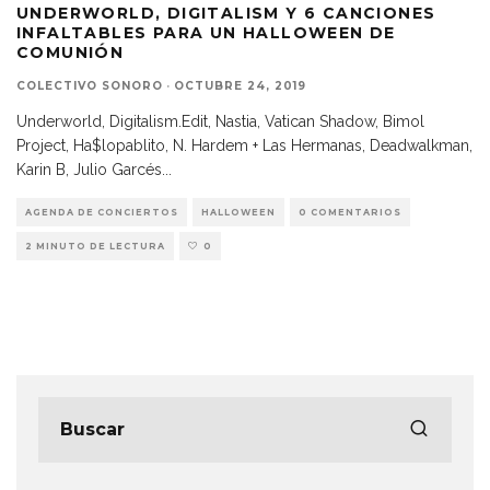
UNDERWORLD, DIGITALISM Y 6 CANCIONES
INFALTABLES PARA UN HALLOWEEN DE
COMUNIÓN
COLECTIVO SONORO
·
OCTUBRE 24, 2019
Underworld, Digitalism.Edit, Nastia, Vatican Shadow, Bimol
Project, Ha$lopablito, N. Hardem + Las Hermanas, Deadwalkman,
Karin B, Julio Garcés
...
AGENDA DE CONCIERTOS
HALLOWEEN
0 COMENTARIOS
2 MINUTO DE LECTURA
0