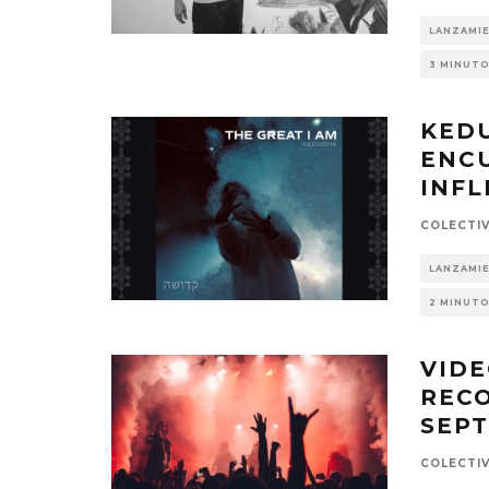
LANZAMI
3 MINUTO
KEDU
ENC
INFL
COLECTI
LANZAMI
2 MINUTO
VID
REC
SEPT
COLECTI