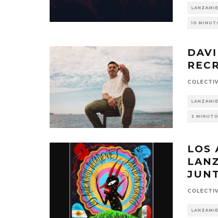
LANZAMI
10 MINUT
DAVI
RECR
COLECTI
LANZAMI
2 MINUTO
LOS
LANZ
JUN
COLECTI
LANZAMI