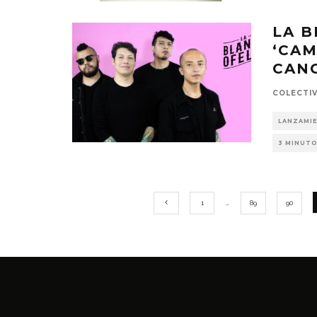
LA B
‘CAM
CAN
COLECTI
LANZAMI
3 MINUTO
1
…
89
90