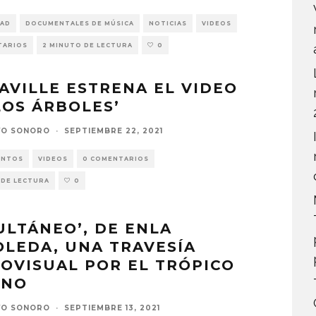
DAD
DOCUMENTALES DE MÚSICA
NOTICIAS
VIDEOS
TARIOS
2 MINUTO DE LECTURA
0
AVILLE ESTRENA EL VIDEO
LOS ÁRBOLES’
VO SONORO
·
SEPTIEMBRE 22, 2021
ENTOS
VIDEOS
0 COMENTARIOS
 DE LECTURA
0
ULTÁNEO’, DE ENLA
LEDA, UNA TRAVESÍA
OVISUAL POR EL TRÓPICO
INO
VO SONORO
·
SEPTIEMBRE 13, 2021