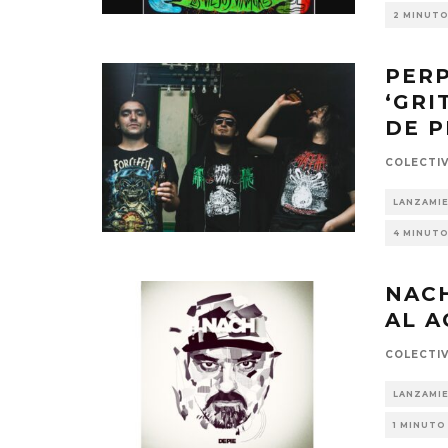
2 MINUTO
PER
‘GRI
DE P
COLECTI
LANZAMI
4 MINUTO
NACH
AL A
COLECTI
LANZAMI
1 MINUTO