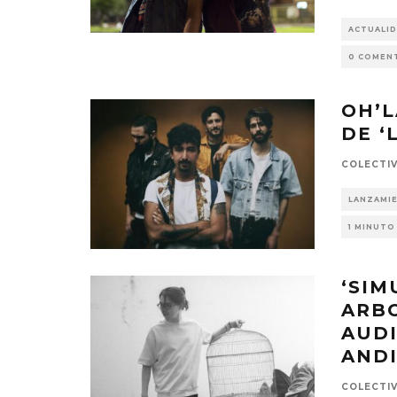
ACTUALI
0 COMEN
OH’L
DE ‘
COLECTI
LANZAMI
1 MINUTO
‘SIM
ARBO
AUDI
AND
COLECTI