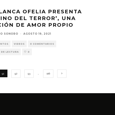
LANCA OFELIA PRESENTA
INO DEL TERROR’, UNA
CIÓN DE AMOR PROPIO
VO SONORO
·
AGOSTO 19, 2021
ENTOS
VIDEOS
0 COMENTARIOS
 DE LECTURA
0
91
92
93
…
106