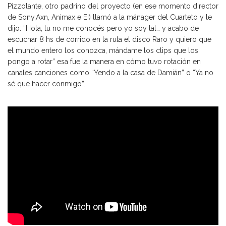
Pizzolante, otro padrino del proyecto (en ese momento director
de Sony,Axn, Animax e E!) llamó a la mánager del Cuarteto y le
dijo: “Hola, tu no me conocés pero yo soy tal… y acabo de
escuchar 8 hs de corrido en la ruta el disco Raro y quiero que
el mundo entero los conozca, mándame los clips que los
pongo a rotar” esa fue la manera en cómo tuvo rotación en
canales canciones como “Yendo a la casa de Damián” o “Ya no
sé qué hacer conmigo”.