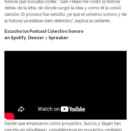
historia que buscaba contar. “Juan Felipe me contó la historia
detrás de la letra, de dónde surgió la idea y como él la volvió
canción. El proceso fue sencillo, ya que el universo sonoro y de
la historia ya estaban bien definidos”, explica la cantante.
Escucha los Podcast Colectivo Sonoro
en
Spotify
,
Deezer
y
Spreaker
.
Desde que empezaron como proyectos, Surcos y Ságan han
crecido en simultáneo, convirtiéndose en proyectos centrales