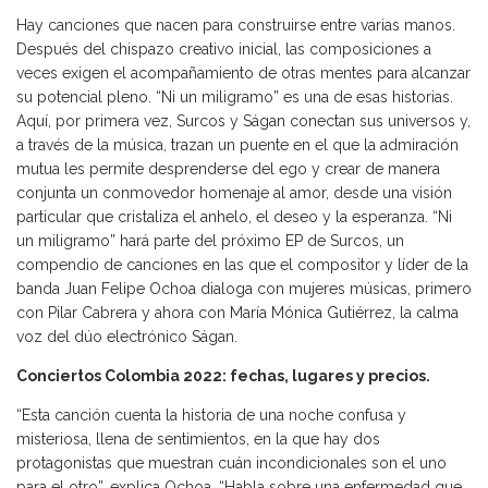
Hay canciones que nacen para construirse entre varias manos.
Después del chispazo creativo inicial, las composiciones a
veces exigen el acompañamiento de otras mentes para alcanzar
su potencial pleno. “Ni un miligramo” es una de esas historias.
Aquí, por primera vez, Surcos y Ságan conectan sus universos y,
a través de la música, trazan un puente en el que la admiración
mutua les permite desprenderse del ego y crear de manera
conjunta un conmovedor homenaje al amor, desde una visión
particular que cristaliza el anhelo, el deseo y la esperanza. “Ni
un miligramo” hará parte del próximo EP de Surcos, un
compendio de canciones en las que el compositor y líder de la
banda Juan Felipe Ochoa dialoga con mujeres músicas, primero
con Pilar Cabrera y ahora con María Mónica Gutiérrez, la calma
voz del dúo electrónico Ságan.
Conciertos Colombia 2022: fechas, lugares y precios.
“Esta canción cuenta la historia de una noche confusa y
misteriosa, llena de sentimientos, en la que hay dos
protagonistas que muestran cuán incondicionales son el uno
para el otro”, explica Ochoa. “Habla sobre una enfermedad que