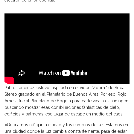
electrónico en su esencia.
La portada del sencillo hecha por el fotógrafo y creativo Juan
Pablo Landínez, estuvo inspirada en el video ‘Zoom ‘ de Soda
Stereo grabado en el Planetario de Buenos Aires. Por eso, Rojo
Amelia fue al Planetario de Bogotá para darle vida a esta imagen
buscando mostrar esas combinaciones fantásticas de cielo,
edificios y palmeras; ese lugar de escape en medio del caos.
«Queríamos reflejar la ciudad y los cambios de luz. Estamos en
una ciudad donde la luz cambia constantemente, pasa de estar