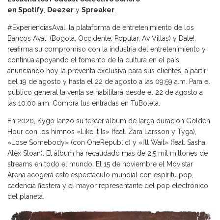
en
Spotify
,
Deezer
y
Spreaker
.
#ExperienciasAval, la plataforma de entretenimiento de los
Bancos Aval: (Bogotá, Occidente, Popular, Av Villas) y Dale!,
reafirma su compromiso con la industria del entretenimiento y
continúa apoyando el fomento de la cultura en el país,
anunciando hoy la preventa exclusiva para sus clientes, a partir
del 19 de agosto y hasta el 22 de agosto a las 09:59 a.m. Para el
público general la venta se habilitará desde el 22 de agosto a
las 10:00 a.m. Compra tus entradas en TuBoleta.
En 2020, Kygo lanzó su tercer álbum de larga duración Golden
Hour con los himnos «Like It Is» (feat. Zara Larsson y Tyga),
«Lose Somebody» (con OneRepublic) y «I’ll Wait» (feat. Sasha
Alex Sloan). El álbum ha recaudado más de 2.5 mil millones de
streams en todo el mundo. El 15 de noviembre el Movistar
Arena acogerá este espectáculo mundial con espíritu pop,
cadencia fiestera y el mayor representante del pop electrónico
del planeta.