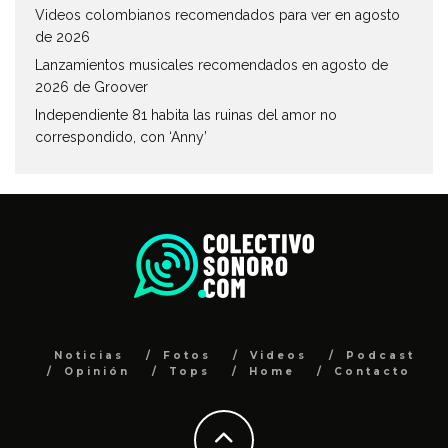
Videos colombianos recomendados para ver en agosto
de 2026
Lanzamientos musicales recomendados en agosto de
2026 de Groover
Independiente 81 habita las ruinas del amor no
correspondido, con ‘Anny’
Noticias
Fotos
Videos
Podcast
Opinión
Tops
Home
Contacto