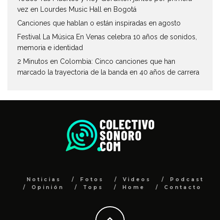
vez en Lourdes Music Hall en Bogotá
Canciones que hablan o están inspiradas en agosto
Festival La Música En Venas celebra 10 años de sonidos,
memoria e identidad
2 Minutos en Colombia: Cinco canciones que han
marcado la trayectoria de la banda en 40 años de carrera
Noticias
Fotos
Videos
Podcast
Opinión
Tops
Home
Contacto