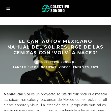
EL CANTAUTOR MEXICANO
NAHUAL DEL SOL RESURGE DE LAS
CENIZAS CON ‘VOLVÍ A NACER’
COLECTIVO SONORO
·
LANZAMIENTOS
NOTICIAS
VIDEOS
·
ENERO 29, 2021
Nahual del Sol
es un proyecto solista de folk rock que mezcla
las raíces musicales y folclóricas de México con el rock and roll
a nivel sonoro y visual. La intención de su propuesta musical es
enviar un mensaje claro y conciso cantándole a las emociones,