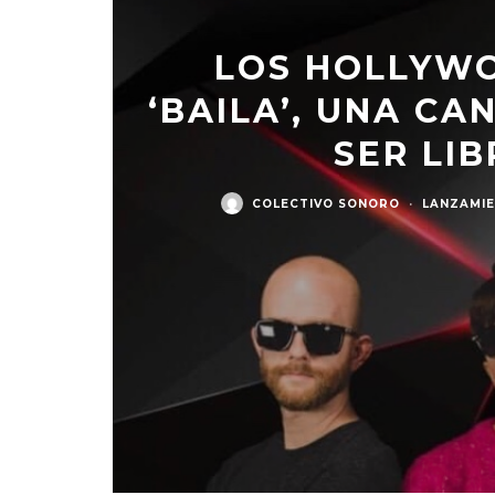
LOS HOLLYW
‘BAILA’, UNA CA
SER LIB
COLECTIVO SONORO
·
LANZAMI