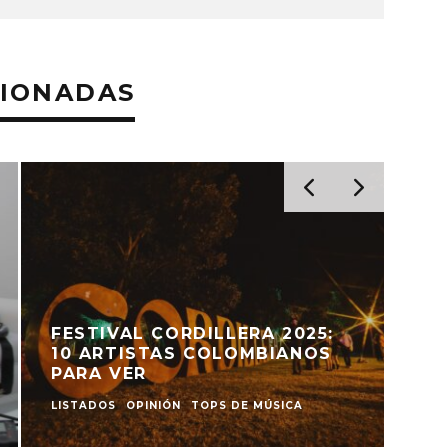
CIONADAS
CANCIONES QUE HABLAN,
C
HUELEN Y SUENAN A BOGOTÁ
E
LISTADOS
PLAYLISTS
L