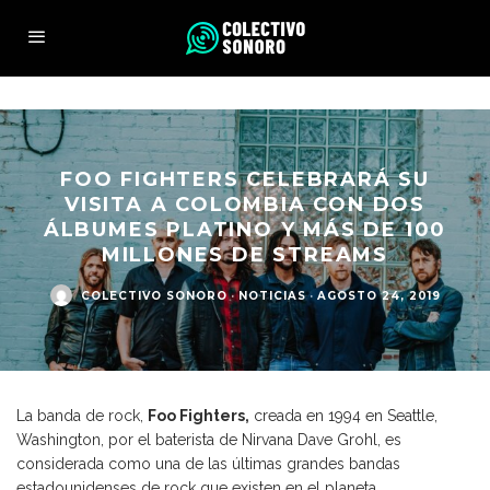
FOO FIGHTERS CELEBRARÁ SU
VISITA A COLOMBIA CON DOS
ÁLBUMES PLATINO Y MÁS DE 100
MILLONES DE STREAMS
COLECTIVO SONORO
·
NOTICIAS
·
AGOSTO 24, 2019
La banda de rock,
Foo Fighters,
creada en 1994 en Seattle,
Washington, por el baterista de Nirvana Dave Grohl, es
considerada como una de las últimas grandes bandas
estadounidenses de rock que existen en el planeta.